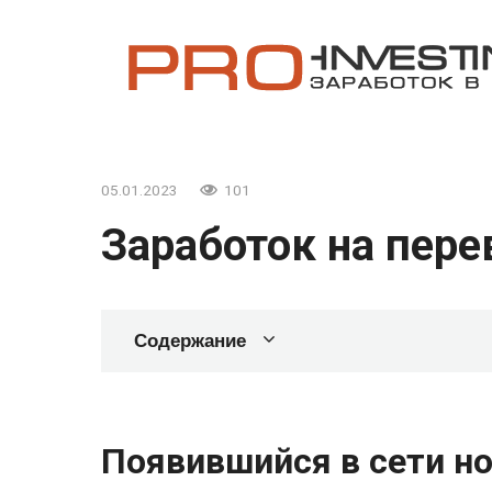
Перейти
к
контенту
05.01.2023
101
Заработок на пере
Содержание
Появившийся в сети н