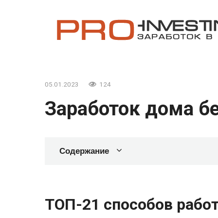
Перейти
к
контенту
05.01.2023
124
Заработок дома б
Содержание
ТОП-21 способов работ