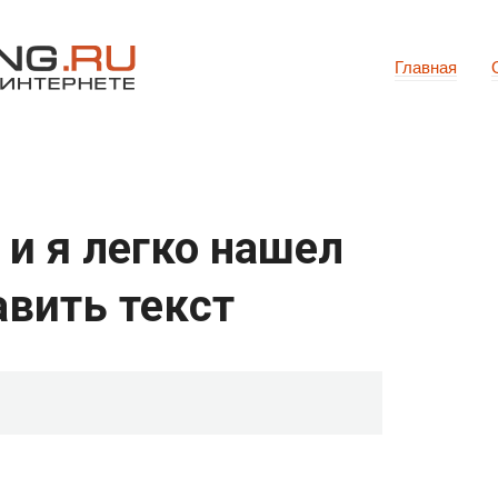
Главная
 и я легко нашел
авить текст