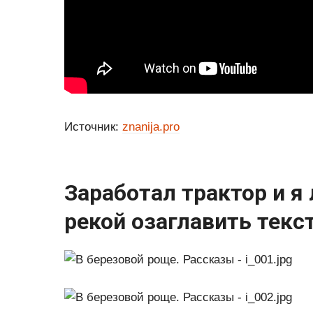
Источник:
znanija.pro
Заработал трактор и я 
рекой озаглавить текс