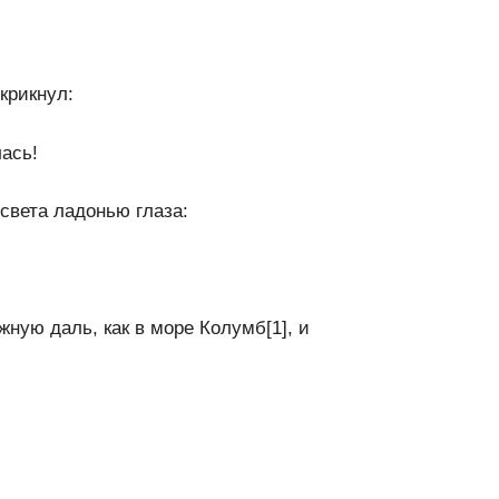
крикнул:
лась!
света ладонью глаза:
жную даль, как в море Колумб[1], и