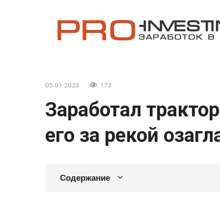
Перейти
к
контенту
05.01.2023
173
Заработал трактор
его за рекой озагл
Содержание