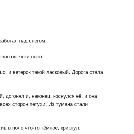
работал над снегом.
авно овсянки поют.
о, и ветерок такой ласковый. Дорога стала
й, догонял и, наконец, коснулся её, и она
сех сторон петухи. Из тумана стали
в в поле что-то тёмное, крикнул: