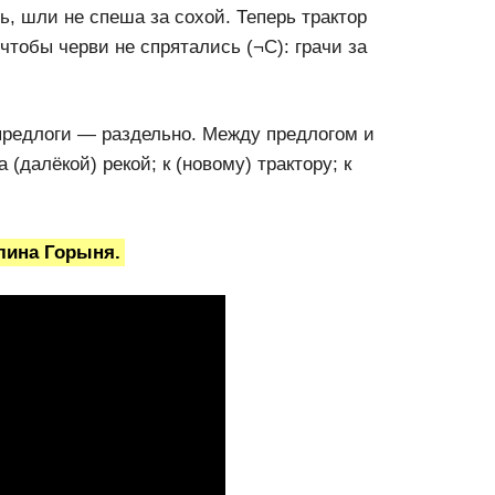
сь, шли не спеша за сохой. Теперь трактор
 чтобы черви не спрятались (¬С): грачи за
 предлоги — раздельно. Между предлогом и
(далёкой) рекой; к (новому) трактору; к
лина Горыня.