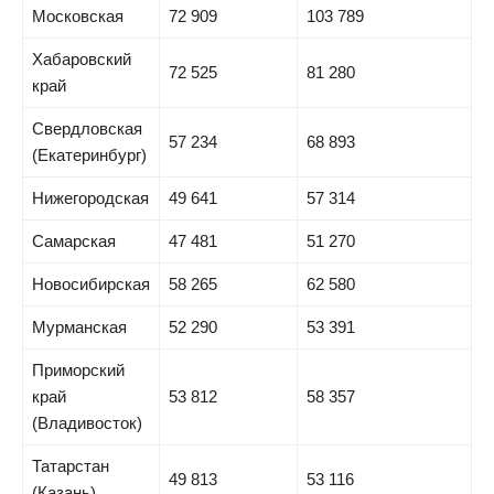
Московская
72 909
103 789
Хабаровский
72 525
81 280
край
Свердловская
57 234
68 893
(Екатеринбург)
Нижегородская
49 641
57 314
Самарская
47 481
51 270
Новосибирская
58 265
62 580
Мурманская
52 290
53 391
Приморский
край
53 812
58 357
(Владивосток)
Татарстан
49 813
53 116
(Казань)