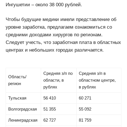
Ингушетии – около 38 000 рублей.
Чтобы будущие медики имели представление об
уровне заработка, предлагаем ознакомиться со
средними доходами хирургов по регионам.
Следует учесть, что заработная плата в областных
центрах и небольших городах различается.
Средняя з/п по
Средняя з/п в
Область/
области, в
областном центре,
регион
рублях
в рублях
Тульская
56 410
60 271
Волгоградская
51 355
55 092
Ленинградская
62 727
81 759