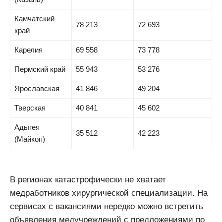
Камчатский
78 213
72 693
край
Карелия
69 558
73 778
Пермский край
55 943
53 276
Ярославская
41 846
49 204
Тверская
40 841
45 602
Адыгея
35 512
42 223
(Майкоп)
В регионах катастрофически не хватает
медработников хирургической специализации. На
сервисах с вакансиями нередко можно встретить
объявления медучреждений с предложениями по