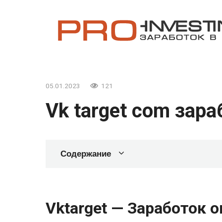
Перейти
к
контенту
05.01.2023
121
Vk target com зар
Содержание
Vktarget — Заработок 