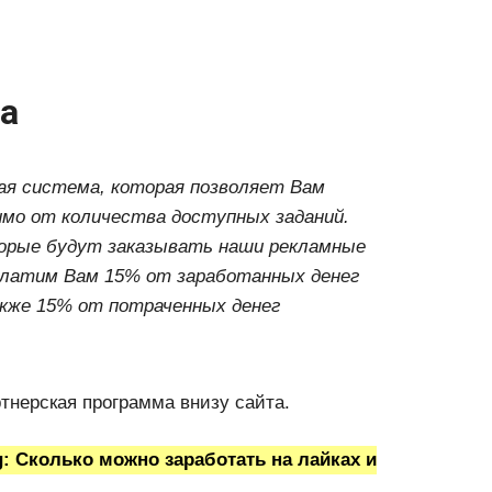
а
я система, которая позволяет Вам
имо от количества доступных заданий.
торые будут заказывать наши рекламные
платим Вам 15% от заработанных денег
акже 15% от потраченных денег
тнерская программа внизу сайта.
g: Сколько можно заработать на лайках и