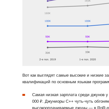
Вот как выглядят самые высокие и низкие з
квалификаций по основным языкам програм
Самая низкая зарплата среди джунов у 
000 ₽. Джуниоры С++ чуть-чуть обгоня
высокооплачиваемые джуны — в RoR-раз