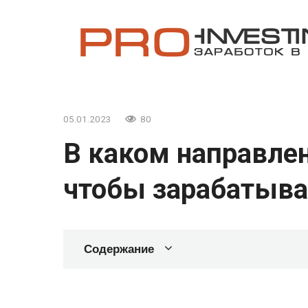
Перейти
к
контенту
05.01.2023
80
В каком направле
чтобы зарабатыва
Содержание