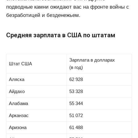
подводные камни ожидают вас на фронте войны с
безработицей и безденежьем.
Средняя зарплата в США по штатам
Зарплата в долларах
Штат США
(в год)
Аляска
62 928
Айдахо
53 328
Алабама
55 344
Арканзас
51 072
Аризона
61 488