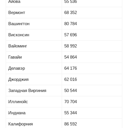
Айова
55 536
Вермонт
68 352
Вашингтон
80 784
Висконсин
57 696
Вайоминг
58 992
Гавайи
54 864
Делавэр
64 176
Джорджия
62 016
Западная Виргиния
50 544
Иллинойс
70 704
Индиана
55 344
Калифорния
86 592