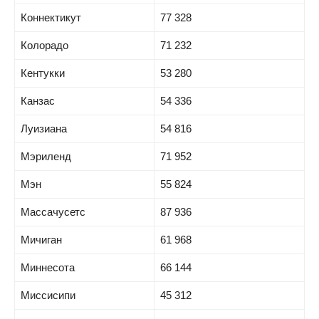
Коннектикут
77 328
Колорадо
71 232
Кентукки
53 280
Канзас
54 336
Луизиана
54 816
Мэриленд
71 952
Мэн
55 824
Массачусетс
87 936
Мичиган
61 968
Миннесота
66 144
Миссисипи
45 312