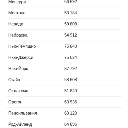
Миссури
56 592
Монтана
53 184
Невада
59 808
Небраска
54 912
Нью-Гемпшир
75 840
Нью-Джерси
75 024
Нью-Йорк
87 792
Огайо
58 608
Оклахома
51 840
Орегон
63 936
Пенсильвания
63 120
Род-Айленд
64 896