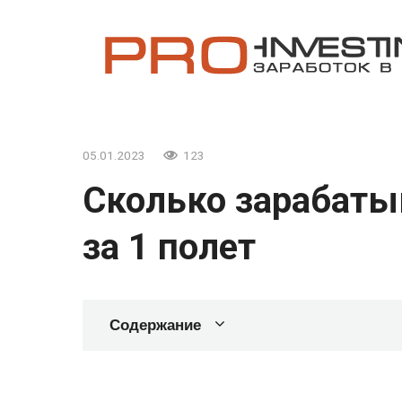
Перейти
к
контенту
05.01.2023
123
Сколько зарабат
за 1 полет
Содержание