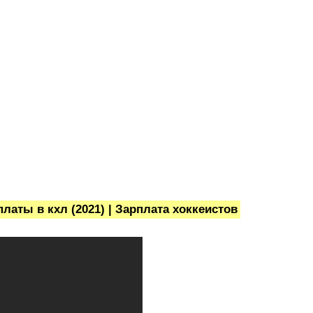
латы в кхл (2021) | Зарплата хоккеистов