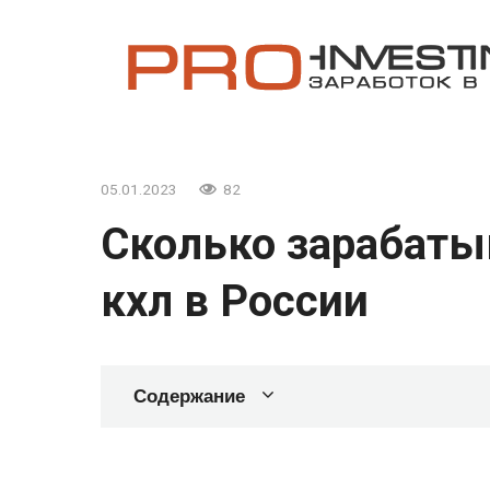
Перейти
к
контенту
05.01.2023
82
Сколько зарабаты
кхл в России
Содержание