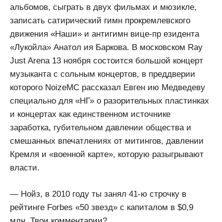
альбомов, сыграть в двух фильмах и мюзикле,
записать сатирический гимн прокремлевского
движения «Наши» и антигимн вице-пр езидента
«Лукойла» Анатол ия Баркова. В московском Ray
Just Arena 13 ноября состоится большой концерт
музыканта с сольным концертов, в преддверии
которого NoizeMC рассказал Евген ию Медведеву
специально для «НГ» о разорительных пластинках
и концертах как единственном источнике
заработка, губительном давлении общества и
смешанных впечатлениях от митингов, давлении
Кремля и «военной карте», которую разыгрывают
власти.
— Нойз, в 2010 году ты занял 41-ю строчку в
рейтинге Forbes «50 звезд» с капиталом в $0,9
млн. Твои комментарии?