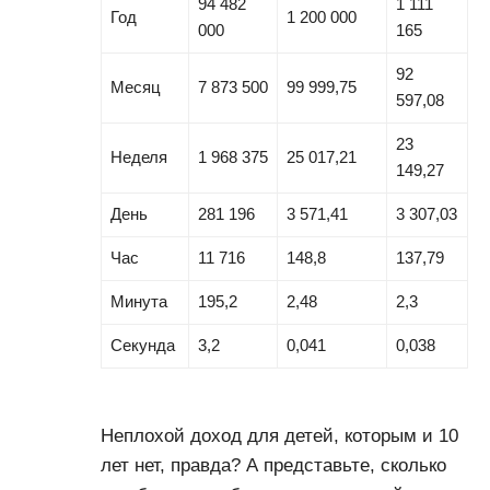
94 482
1 111
Год
1 200 000
000
165
92
Месяц
7 873 500
99 999,75
597,08
23
Неделя
1 968 375
25 017,21
149,27
День
281 196
3 571,41
3 307,03
Час
11 716
148,8
137,79
Минута
195,2
2,48
2,3
Секунда
3,2
0,041
0,038
Неплохой доход для детей, которым и 10
лет нет, правда? А представьте, сколько