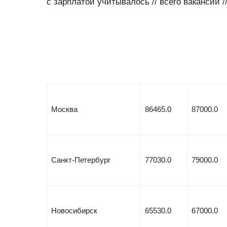
с зарплатой учитывалось // всего вакансий 
Москва
86465.0
87000.0
Санкт-Петербург
77030.0
79000.0
Новосибирск
65530.0
67000.0