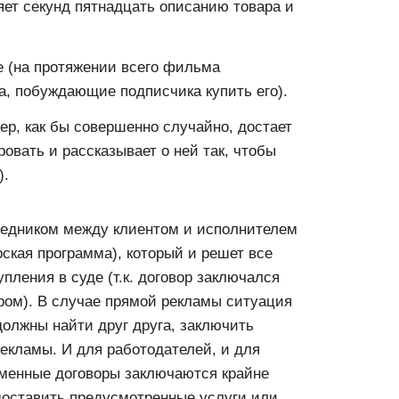
яет секунд пятнадцать описанию товара и
е (на протяжении всего фильма
, побуждающие подписчика купить его).
ер, как бы совершенно случайно, достает
овать и рассказывает о ней так, чтобы
).
средником между клиентом и исполнителем
рская программа), который и решет все
пления в суде (т.к. договор заключался
ером). В случае прямой рекламы ситуация
 должны найти друг друга, заключить
рекламы. И для работодателей, и для
сьменные договоры заключаются крайне
едоставить предусмотренные услуги или