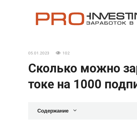
Перейти
к
контенту
05.01.2023
102
Сколько можно за
токе на 1000 подп
Содержание