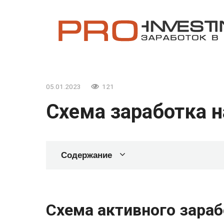
Перейти
к
контенту
05.01.2023
121
Схема заработка 
Содержание
Схема активного зараб