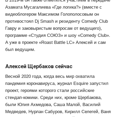
В 2019-м он также отметился участием в передаче
Азамата Мусагалиева «Где логика?» (вместе с
видеоблогером Максимом Голополосовым он
противостоял Dj Smash и резиденту Comedy Club
Гавру и заковыристым вопросам от ведущего),
программе «Студия СОЮЗ» и шоу «Comedy Club».
А уже в проекте «Roast Battle LC» Алексей и сам
был ведущим.
Алексей Щербаков сейчас
Весной 2020 года, когда весь мир охватила
пандемия коронавируса, журнал Esquire запустил
проект, героями которого стали российские
стендап-комики. Среди них, кроме Щербакова,
были Юлия Ахмедова, Саша Малой, Василий
Медведев, Нурлан Сабуров, Кирилл Селегей, Ваня