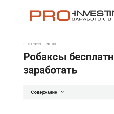
Перейти
к
контенту
05.01.2023
80
Робаксы бесплатн
заработать
Содержание