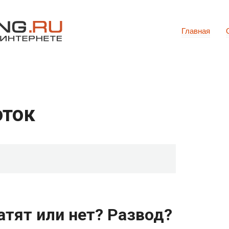
Главная
оток
атят или нет? Развод?