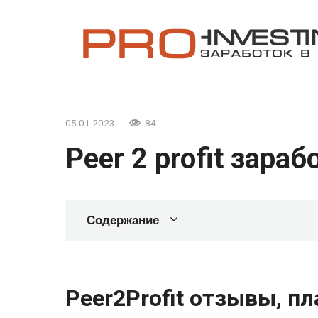
Перейти
к
контенту
05.01.2023
84
Peer 2 profit зараб
Содержание
Peer2Profit отзывы, пл