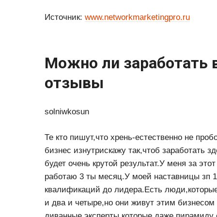
Источник:
www.networkmarketingpro.ru
Можно ли заработать 
отзывы
solniwkosun
Те кто пишут,что хрень-естественно не проб
бизнес изнутрискажу так,чтоб заработать зд
будет очень крутой результат.У меня за это
работаю 3 ты месяц.У моей наставницы зп 1
квалификаций до лидера.Есть люди,которы
и два и четыре,но они живут этим бизнесом
диванные эксперты,которые даже пирамиду 