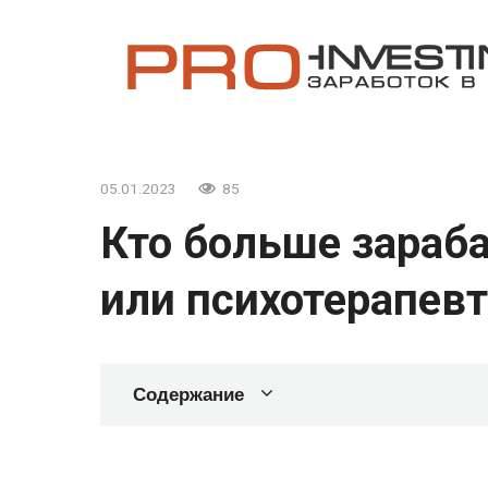
Перейти
к
контенту
05.01.2023
85
Кто больше зараб
или психотерапевт
Содержание