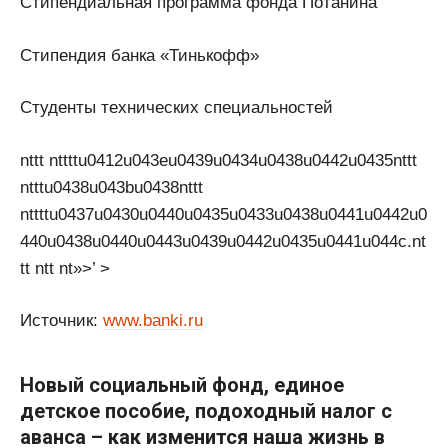
Стипендиальная программа фонда Потанина
Стипендия банка «Тинькофф»
Студенты технических специальностей
nttt nttttu0412u043eu0439u0434u0438u0442u0435nttt
ntttu0438u043bu0438nttt
nttttu0437u0430u0440u0435u0433u0438u0441u0442u0
440u0438u0440u0443u0439u0442u0435u0441u044c.nt
tt ntt nt»>’ >
Источник:
www.banki.ru
Новый социальный фонд, единое
детское пособие, подоходный налог с
аванса – как изменится наша жизнь в