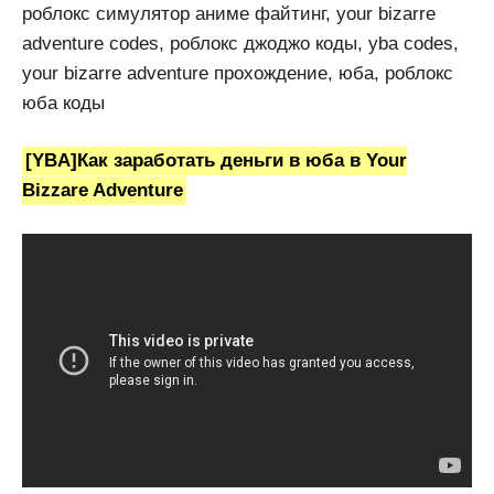
роблокс симулятор аниме файтинг, your bizarre
adventure codes, роблокс джоджо коды, yba codes,
your bizarre adventure прохождение, юба, роблокс
юба коды
[YBA]Как заработать деньги в юба в Your
Bizzare Adventure