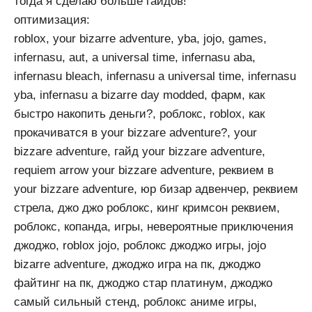
тогда я сделаю больше гайдов!
оптимизация:
roblox, your bizarre adventure, yba, jojo, games,
infernasu, aut, a universal time, infernasu aba,
infernasu bleach, infernasu a universal time, infernasu
yba, infernasu a bizarre day modded, фарм, как
быстро накопить деньги?, роблокс, roblox, как
прокачиватся в your bizzare adventure?, your
bizzare adventure, гайд your bizzare adventure,
requiem arrow your bizzare adventure, реквием в
your bizzare adventure, юр бизар адвенчер, реквием
стрела, джо джо роблокс, кинг кримсон реквием,
роблокс, копанда, игры, невероятные приключения
джоджо, roblox jojo, роблокс джоджо игры, jojo
bizarre adventure, джоджо игра на пк, джоджо
файтинг на пк, джоджо стар платинум, джоджо
самый сильный стенд, роблокс аниме игры,