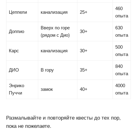
460
Цеппели
канализация
25+
опыта
Вверх по горе
630
Доппио
30+
(рядом с Дио)
опыта
500
Карс
канализация
30+
опыта
840
ДИО
В гору
35+
опыта
Энрико
4000
замок
40+
Пуччи
опыта
Размалывайте и повторяйте квесты до тех пор,
пока не пожелаете.