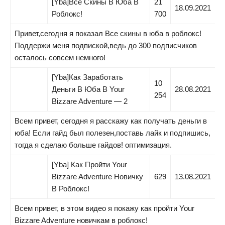
[Yba]Все Скины В Юба В
21
18.09.2021
Роблокс!
700
Привет,сегодня я показал Все скины в юба в роблокс!
Поддержи меня подпиской,ведь до 300 подписчиков
осталось совсем немного!
[Yba]Как Заработать
10
Деньги В Юба В Your
28.08.2021
254
Bizzare Adventure — 2
Всем привет, сегодня я расскажу как получать деньги в
юба! Если гайд был полезен,поставь лайк и подпишись,
тогда я сделаю больше гайдов! оптимизация.
[Yba] Как Пройти Your
Bizzare Adventure Новичку
629
13.08.2021
В Роблокс!
Всем привет, в этом видео я покажу как пройти Your
Bizzare Adventure новичкам в роблокс!