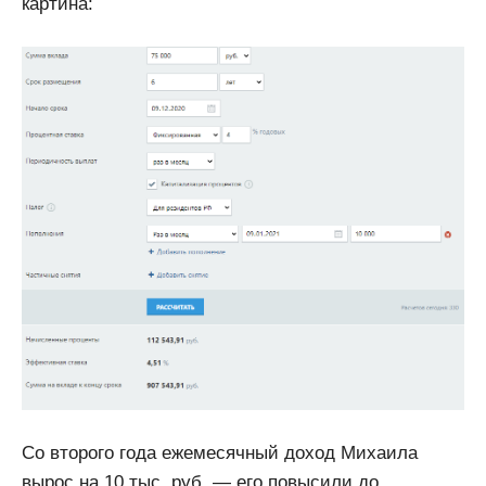
картина:
Со второго года ежемесячный доход Михаила
вырос на 10 тыс. руб. ― его повысили до