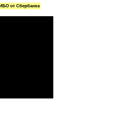
ИБО от Сбербанка