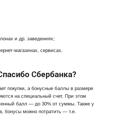
лонах и др. заведениях;
ернет-магазинах, сервисах.
Спасибо Сбербанка?
ет покупки, а бонусные баллы в размере
яются на специальный счет. При этом
енный балл — до 30% от суммы. Также у
в, бонусы можно потратить — т.е.