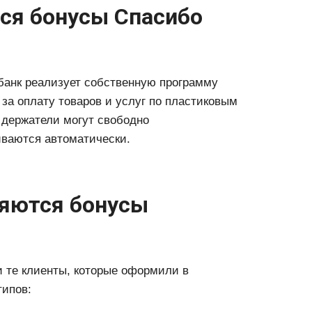
тся бонусы Спасибо
банк реализует собственную программу
за оплату товаров и услуг по пластиковым
 держатели могут свободно
иваются автоматически.
ляются бонусы
 те клиенты, которые оформили в
типов: