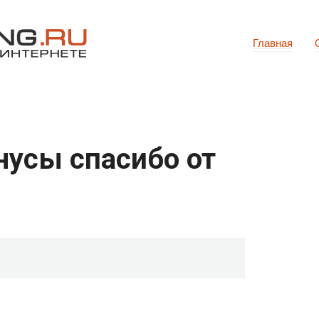
Главная
нусы спасибо от