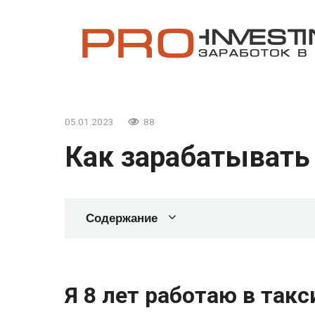
Перейти
к
контенту
05.01.2023
88
Как зарабатывать
Содержание
Я 8 лет работаю в такс