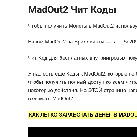
MadOut2 Чит Коды
Чтобы получить Монеты в MadOut2 использу
Взлом MadOut2 на Бриллианты — sFL_5c20
Чит Код для бесплатных внутриигровых поку
У нас есть еще Коды к MadOut2, которые не 
чтобы получить полный доступ ко всем чита
некоторые действия. На ЭТОЙ странице нап
взломать MadOut2.
КАК ЛЕГКО ЗАРАБОТАТЬ ДЕНЕГ В MADOU