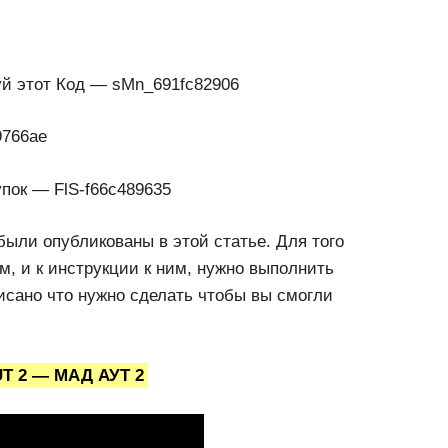
й этот Код — sMn_691fc82906
9766ae
пок — FlS-f66c489635
были опубликованы в этой статье. Для того
м, и к инструкции к ним, нужно выполнить
исано что нужно сделать чтобы вы смогли
T 2 — МАД АУТ 2