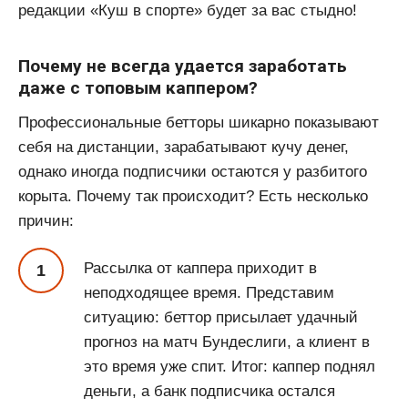
редакции «Куш в спорте» будет за вас стыдно!
Почему не всегда удается заработать
даже с топовым каппером?
Профессиональные бетторы шикарно показывают
себя на дистанции, зарабатывают кучу денег,
однако иногда подписчики остаются у разбитого
корыта. Почему так происходит? Есть несколько
причин:
Рассылка от каппера приходит в
неподходящее время. Представим
ситуацию: беттор присылает удачный
прогноз на матч Бундеслиги, а клиент в
это время уже спит. Итог: каппер поднял
деньги, а банк подписчика остался