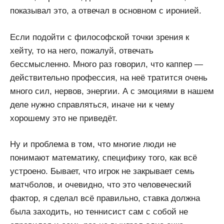
показывал это, а отвечал в основном с иронией.
Если подойти с философской точки зрения к
хейту, то на него, пожалуй, отвечать
бессмысленно. Много раз говорил, что каппер —
действительно профессия, на неё тратится очень
много сил, нервов, энергии. А с эмоциями в нашем
деле нужно справляться, иначе ни к чему
хорошему это не приведёт.
Ну и проблема в том, что многие люди не
понимают математику, специфику того, как всё
устроено. Бывает, что игрок не закрывает семь
матчболов, и очевидно, что это человеческий
фактор, я сделал всё правильно, ставка должна
была заходить, но теннисист сам с собой не