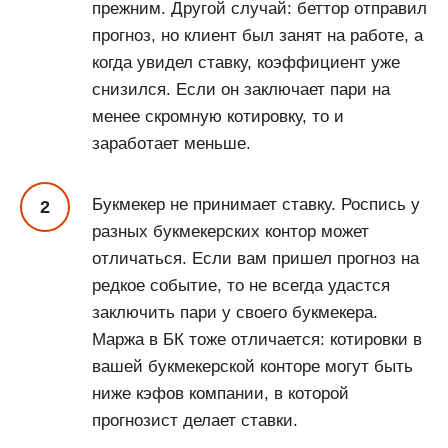
прежним. Другой случай: беттор отправил
прогноз, но клиент был занят на работе, а
когда увидел ставку, коэффициент уже
снизился. Если он заключает пари на
менее скромную котировку, то и
заработает меньше.
Букмекер не принимает ставку. Роспись у
разных букмекерских контор может
отличаться. Если вам пришел прогноз на
редкое событие, то не всегда удастся
заключить пари у своего букмекера.
Маржа в БК тоже отличается: котировки в
вашей букмекерской конторе могут быть
ниже кэфов компании, в которой
прогнозист делает ставки.