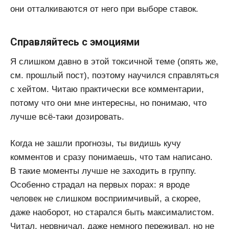
они отталкиваются от него при выборе ставок.
Справляйтесь с эмоциями
Я слишком давно в этой токсичной теме (опять же,
см. прошлый пост), поэтому научился справляться
с хейтом. Читаю практически все комментарии,
потому что они мне интересны, но понимаю, что
лучше всё-таки дозировать.
Когда не зашли прогнозы, ты видишь кучу
комментов и сразу понимаешь, что там написано.
В такие моменты лучше не заходить в группу.
Особенно страдал на первых порах: я вроде
человек не слишком восприимчивый, а скорее,
даже наоборот, но старался быть максималистом.
Читал, нервничал, даже немного переживал, но не