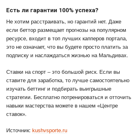
Есть ли гарантии 100% успеха?
Не хотим расстраивать, но гарантий нет. Даже
если беттор размещает прогнозы на популярном
ресурсе, входит в топ лучших капперов портала,
это не означает, что вы будете просто платить за
подписку и наслаждаться жизнью на Мальдивах.
Ставки на спорт – это большой риск. Если вы
ставите для заработка, то лучше самостоятельно
изучать беттинг и подбирать выигрышные
стратегии. Бесплатно потренироваться и отточить
навыки мастерства можете в нашем «Центре
ставок».
Источник:
kushvsporte.ru