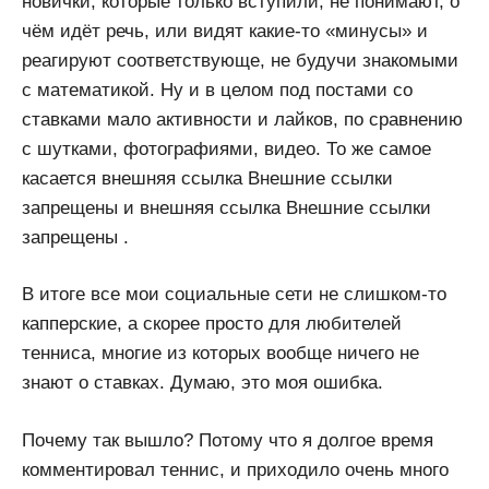
новички, которые только вступили, не понимают, о
чём идёт речь, или видят какие-то «минусы» и
реагируют соответствующе, не будучи знакомыми
с математикой. Ну и в целом под постами со
ставками мало активности и лайков, по сравнению
с шутками, фотографиями, видео. То же самое
касается внешняя ссылка Внешние ссылки
запрещены и внешняя ссылка Внешние ссылки
запрещены .
В итоге все мои социальные сети не слишком-то
капперские, а скорее просто для любителей
тенниса, многие из которых вообще ничего не
знают о ставках. Думаю, это моя ошибка.
Почему так вышло? Потому что я долгое время
комментировал теннис, и приходило очень много