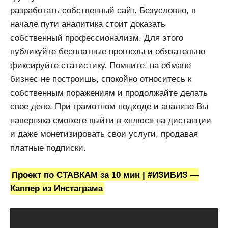
разработать собственный сайт. Безусловно, в
начале пути аналитика стоит доказать
собственный профессионализм. Для этого
публикуйте бесплатные прогнозы и обязательно
фиксируйте статистику. Помните, на обмане
бизнес не построишь, спокойно относитесь к
собственным поражениям и продолжайте делать
свое дело. При грамотном подходе и анализе Вы
наверняка сможете выйти в «плюс» на дистанции
и даже монетизировать свои услуги, продавая
платные подписки.
Проект по СТАВКАМ за 10 мин | #ИЗИБИЗ —
Каппер из Инстаграма