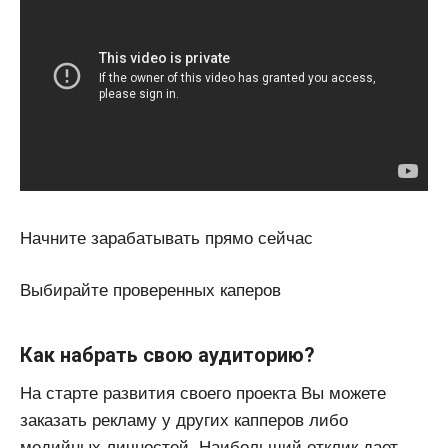
Начните зарабатывать прямо сейчас
Выбирайте проверенных каперов
Как набрать свою аудиторию?
На старте развития своего проекта Вы можете
заказать рекламу у других капперов либо
медийных личностей. Наибольший отклик дает