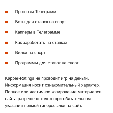
Прогнозы Телеграмм
Боты для ставок на спорт
Капперы в Телеграмме
Как заработать на ставках
Вилки на спорт
Программы для ставок на спорт
Kapper-Ratings не проводит игр на деньги.
Информация носит ознакомительный характер.
Полное или частичное копирование материалов
сайта разрешено только при обязательном
указании прямой гиперссылки на сайт.