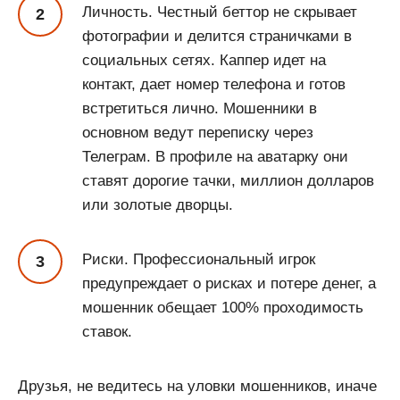
Личность. Честный беттор не скрывает
фотографии и делится страничками в
социальных сетях. Каппер идет на
контакт, дает номер телефона и готов
встретиться лично. Мошенники в
основном ведут переписку через
Телеграм. В профиле на аватарку они
ставят дорогие тачки, миллион долларов
или золотые дворцы.
Риски. Профессиональный игрок
предупреждает о рисках и потере денег, а
мошенник обещает 100% проходимость
ставок.
Друзья, не ведитесь на уловки мошенников, иначе