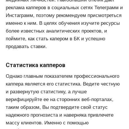
реклама капперов в социальных сетях Телеграмм и
Инстаграмм, поэтому рекомендуем присмотреться
именно к ним. В целях обучения изучите ресурсы
более известных аналитических проектов, и
поймите, как стать капером в БК и успешно
продавать ставки.
Статистика капперов
Однако главным показателем профессионального
каппера является его статистика. Ведите честную
и развернутую статистику, а лучше
верифицируйте ее на сторонних веб-порталах,
таким образом, Вы подтвердите свой статус
надежного прогнозиста и наверняка привлечете
массу клиентов. Именно с помощью