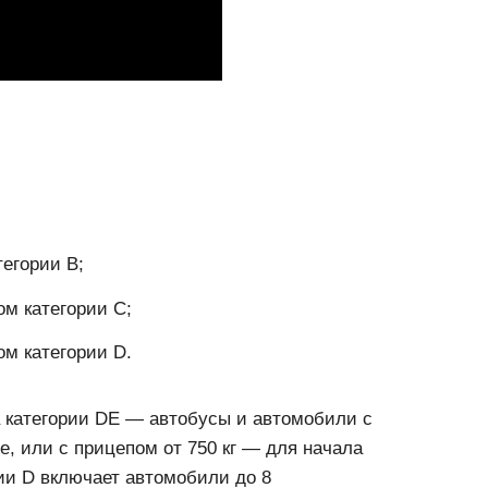
тегории B;
ом категории C;
ом категории D.
а категории DE — автобусы и автомобили с
е, или с прицепом от 750 кг — для начала
рии D включает автомобили до 8