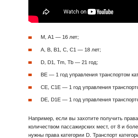
M, A1 — 16 лет;
A, B, B1, C, C1 — 18 лет;
D, D1, Tm, Tb — 21 год;
BE — 1 год управления транспортом ка
CE, C1E — 1 год управления транспорт
DE, D1E — 1 год управления транспорт
Например, если вы захотите получить прав
количеством пассажирских мест, от 8 и боле
нужны права категории D. Транспорт катего