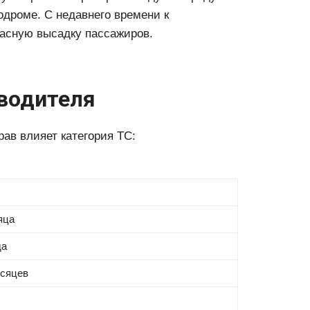
одроме. С недавнего времени к
асную высадку пассажиров.
 водителя
рав влияет категория ТС:
яца
да
есяцев