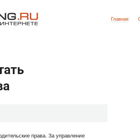
Главная
тать
ва
одительские права. За управление