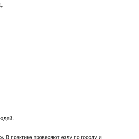
Д.
людей.
у. В практике проверяют езду по городу и