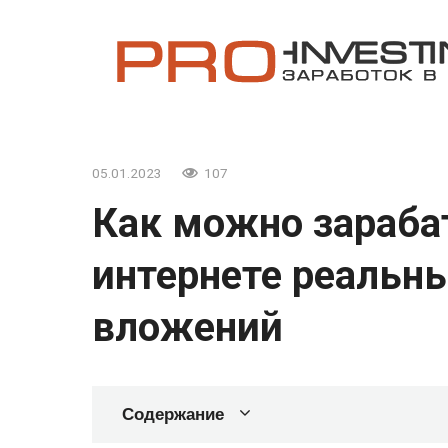
Перейти
к
контенту
05.01.2023
107
Как можно зараба
интернете реальны
вложений
Содержание