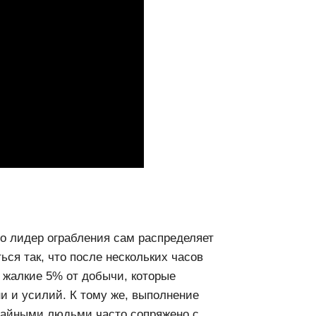
о лидер ограбления сам распределяет
ься так, что после нескольких часов
о жалкие 5% от добычи, которые
и и усилий. К тому же, выполнение
учайными людьми часто сопряжено с