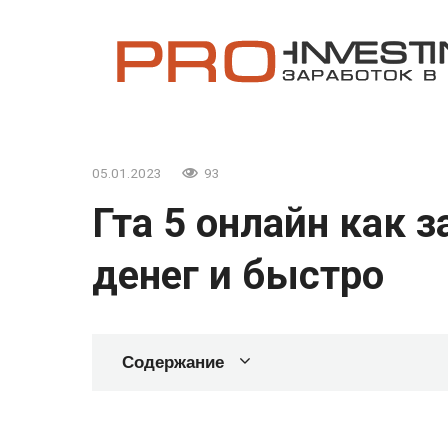
Перейти
к
контенту
05.01.2023
93
Гта 5 онлайн как 
денег и быстро
Содержание