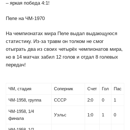
– яркая победа 4:1!
Пеле на ЧМ-1970
На чемпионатах мира Пеле выдал выдающуюся
статистику. Из-за травм он толком не смог
отыграть два из своих четырёх чемпионатов мира,
но в 14 матчах забил 12 голов и отдал 8 голевых
передач!
ЧМ, стадия
Соперник
Счет
Гол
Пас
ЧМ-1958, группа
СССР
2:0
0
1
ЧМ-1958, 1/4
Уэльс
1:0
1
0
финала
ЧМ-1958, 1/2