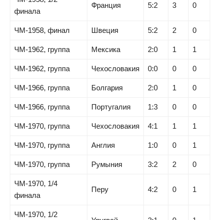
Франция
5:2
3
0
финала
ЧМ-1958, финал
Швеция
5:2
2
0
ЧМ-1962, группа
Мексика
2:0
1
1
ЧМ-1962, группа
Чехословакия
0:0
0
0
ЧМ-1966, группа
Болгария
2:0
1
0
ЧМ-1966, группа
Португалия
1:3
0
0
ЧМ-1970, группа
Чехословакия
4:1
1
1
ЧМ-1970, группа
Англия
1:0
0
1
ЧМ-1970, группа
Румыния
3:2
2
0
ЧМ-1970, 1/4
Перу
4:2
0
1
финала
ЧМ-1970, 1/2