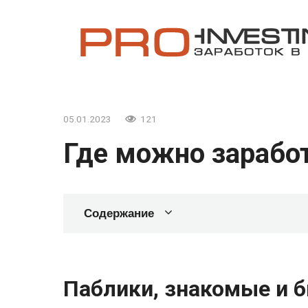
Перейти
к
контенту
05.01.2023
121
Где можно заработ
Содержание
Паблики, знакомые и б