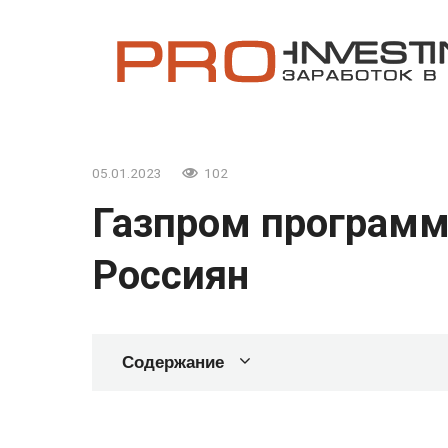
Перейти
к
контенту
05.01.2023
102
Газпром программ
Россиян
Содержание