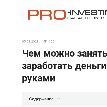
Перейти
к
контенту
05.01.2023
126
Чем можно занять
заработать деньг
руками
Содержание